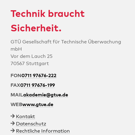
Technik braucht
Sicherheit.
GTÜ Ge­sell­schaft für Technische Über­wa­chung
mbH
Vor dem Lauch 25
70567 Stuttgart
FON
0711 97676-222
FAX
0711 97676-199
MAIL
akademie@gtue.de
WEB
www.gtue.de
Kontakt
Datenschutz
Rechtliche Information