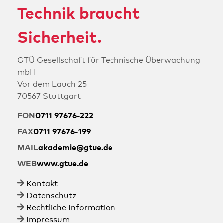
Technik braucht
Sicherheit.
GTÜ Ge­sell­schaft für Technische Über­wa­chung
mbH
Vor dem Lauch 25
70567 Stuttgart
FON
0711 97676-222
FAX
0711 97676-199
MAIL
akademie@gtue.de
WEB
www.gtue.de
Kontakt
Datenschutz
Rechtliche Information
Impressum