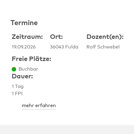
Termine
Zeitraum:
Ort:
Dozent(en):
Liste alternativer Termine zu dieser
19.09.2026
36043 Fulda
Rolf Schwebel
Freie Plätze:
Buchbar
Dauer:
1 Tag
1 FPI
mehr erfahren