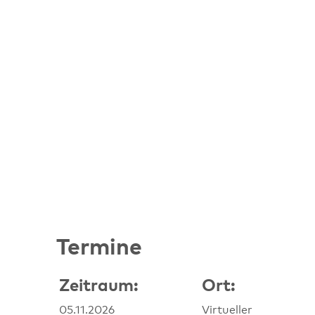
Termine
Zeitraum:
Ort:
Liste alternativer Term
05.11.2026
Virtueller