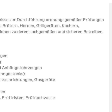
ntnisse zur Durchführung ordnungsgemäßer Prüfungen
 Brätern, Herden, Grillgeräten, Kochern,
ionen zu deren sachgemäßen und sicheren Betreiben.
ngen
g
nd Anhängefahrzeugen
enngastanks)
eitseinrichtungen, Gasgeräte
ien
, Prüffristen, Prüfnachweise