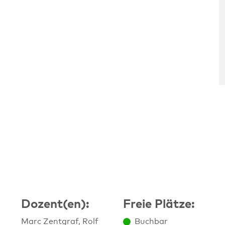
Dozent(en):
Freie Plätze:
ine zu dieser Veranstaltung
Marc Zentgraf, Rolf
Buchbar